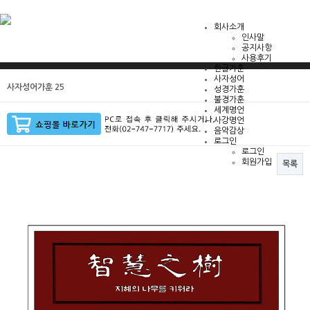
회사소개
인사말
공지사항
사용후기
한글가훈
사자성어
사자성어가훈 25
성경가훈
불경가훈
세계명언
사강명언
음악감상
로그인
로그인
회원가입
목록
본문