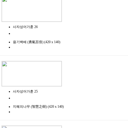
사자성어가훈 26
용기백배 (勇氣百倍) (420 x 140)
사자성어가훈 25
지혜의나무 (智慧之樹) (420 x 140)