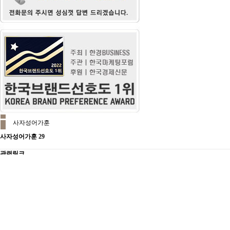
사자성어가훈
사자성어가훈 29
관련링크
목록
본문