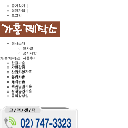
즐겨찾기
|
회원가입
|
로그인
회사소개
인사말
공지사항
사용후기
가/훈/제/작/소
한글가훈
한글가훈
사자성어
사자성어가훈
성경가훈
성경가훈
불경가훈
불경가훈
세계명언
세계명언가훈
사강명언
사강명언가훈
음악감상
음악감상실