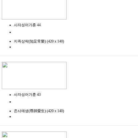
사자성어가훈 44
지족상락(知足常樂) (420 x 140)
사자성어가훈 43
존사애생(尊師愛生) (420 x 140)