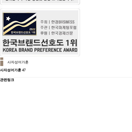
사자성어가훈
사자성어가훈 47
관련링크
목록
본문