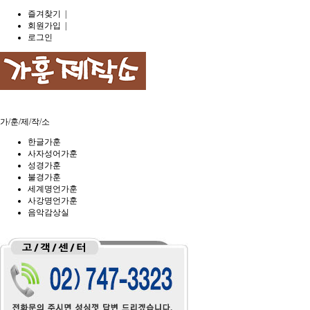
즐겨찾기
|
회원가입
|
로그인
1
가/훈/제/작/소
한글가훈
사자성어가훈
성경가훈
불경가훈
세계명언가훈
사강명언가훈
음악감상실