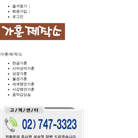
즐겨찾기
|
회원가입
|
로그인
1
가/훈/제/작/소
한글가훈
사자성어가훈
성경가훈
불경가훈
세계명언가훈
사강명언가훈
음악감상실