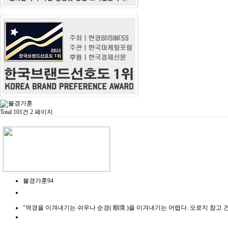
불경가훈
Total 101건
2 페이지
불경가훈94
"역경을 이겨내기는 쉬우나 순경( 順境 )을 이겨내기는 어렵다. 오로지 참고 견