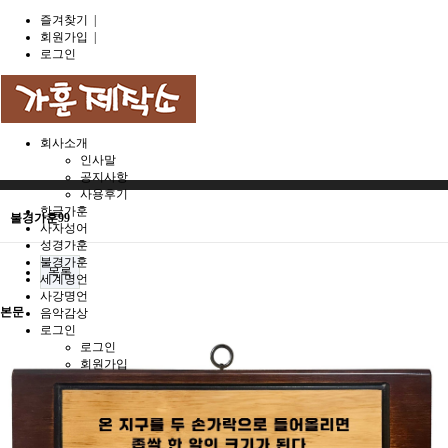
즐겨찾기
|
회원가입
|
로그인
회사소개
인사말
공지사항
사용후기
한글가훈
불경가훈99
사자성어
성경가훈
불경가훈
목록
세계명언
사강명언
본문
음악감상
로그인
로그인
회원가입