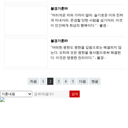
불경가훈90
"어리석은 자와 가까이 말라. 슬기로운 이와 친하
게 지내거라. 존경할 만한 사람을 섬기어라. 이것
이 인간에게 최상의 행복이다." - 불경 -
불경가훈89
"어떠한 원한도 원한을 갚음으로는 해결되지 않
는다. 오히려 모든 원한을 용서함으로써 해결된
다. 이것은 영원한 진리이다." - 불경 -
처음
1
2
3
4
5
다음
맨끝