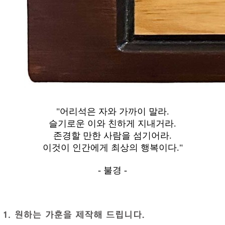
"어리석은 자와 가까이 말라.
슬기로운 이와 친하게 지내거라.
존경할 만한 사람을 섬기어라.
이것이 인간에게 최상의 행복이다."
- 불경 -