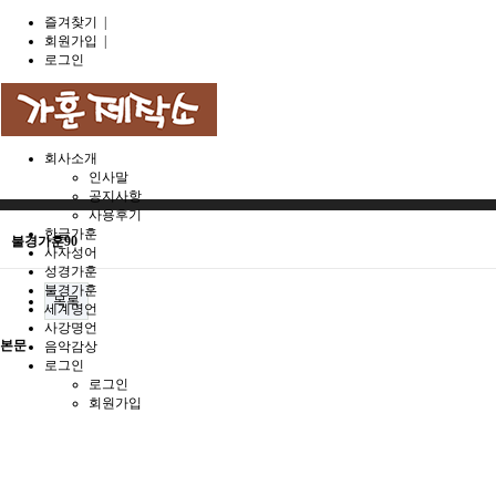
즐겨찾기
|
회원가입
|
로그인
회사소개
인사말
공지사항
사용후기
한글가훈
불경가훈90
사자성어
성경가훈
불경가훈
목록
세계명언
사강명언
본문
음악감상
로그인
로그인
회원가입